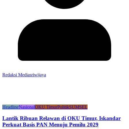
Redaksi Mediasriwijaya
Headline
Nasional
OKU Timur
Politik
SUMSEL
Lantik Ribuan Relawan di OKU Timur, Iskandar
Perkuat Basis PAN Menuju Pemilu 2029