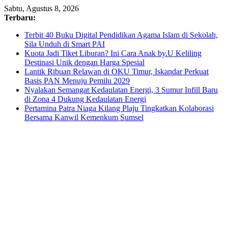
Skip
Sabtu, Agustus 8, 2026
to
Terbaru:
content
Terbit 40 Buku Digital Pendidikan Agama Islam di Sekolah,
Sila Unduh di Smart PAI
Kuota Jadi Tiket Liburan? Ini Cara Anak by.U Keliling
Destinasi Unik dengan Harga Spesial
Lantik Ribuan Relawan di OKU Timur, Iskandar Perkuat
Basis PAN Menuju Pemilu 2029
Nyalakan Semangat Kedaulatan Energi, 3 Sumur Infill Baru
di Zona 4 Dukung Kedaulatan Energi
Pertamina Patra Niaga Kilang Plaju Tingkatkan Kolaborasi
Bersama Kanwil Kemenkum Sumsel