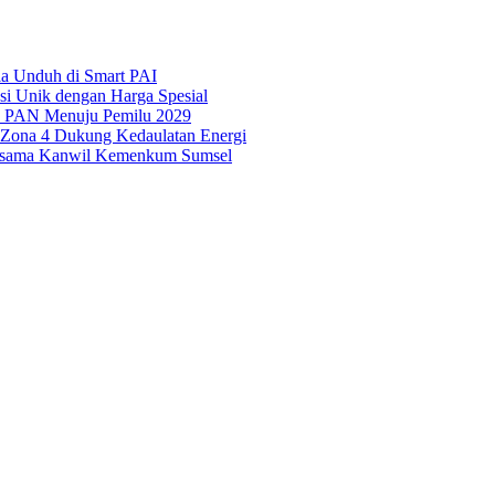
ila Unduh di Smart PAI
asi Unik dengan Harga Spesial
is PAN Menuju Pemilu 2029
i Zona 4 Dukung Kedaulatan Energi
Bersama Kanwil Kemenkum Sumsel