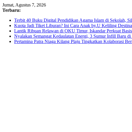
Skip
Jumat, Agustus 7, 2026
to
Terbaru:
content
Terbit 40 Buku Digital Pendidikan Agama Islam di Sekolah, S
Kuota Jadi Tiket Liburan? Ini Cara Anak by.U Keliling Destin
Lantik Ribuan Relawan di OKU Timur, Iskandar Perkuat Bas
Nyalakan Semangat Kedaulatan Energi, 3 Sumur Infill Baru d
Pertamina Patra Niaga Kilang Plaju Tingkatkan Kolaborasi 