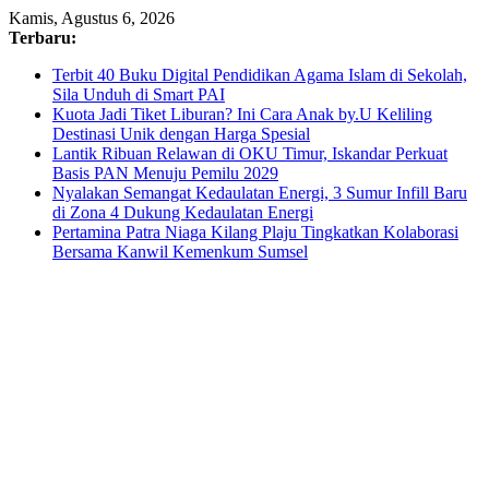
Skip
Kamis, Agustus 6, 2026
to
Terbaru:
content
Terbit 40 Buku Digital Pendidikan Agama Islam di Sekolah,
Sila Unduh di Smart PAI
Kuota Jadi Tiket Liburan? Ini Cara Anak by.U Keliling
Destinasi Unik dengan Harga Spesial
Lantik Ribuan Relawan di OKU Timur, Iskandar Perkuat
Basis PAN Menuju Pemilu 2029
Nyalakan Semangat Kedaulatan Energi, 3 Sumur Infill Baru
di Zona 4 Dukung Kedaulatan Energi
Pertamina Patra Niaga Kilang Plaju Tingkatkan Kolaborasi
Bersama Kanwil Kemenkum Sumsel