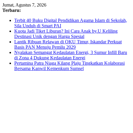
Skip
Jumat, Agustus 7, 2026
to
Terbaru:
content
Terbit 40 Buku Digital Pendidikan Agama Islam di Sekolah,
Sila Unduh di Smart PAI
Kuota Jadi Tiket Liburan? Ini Cara Anak by.U Keliling
Destinasi Unik dengan Harga Spesial
Lantik Ribuan Relawan di OKU Timur, Iskandar Perkuat
Basis PAN Menuju Pemilu 2029
Nyalakan Semangat Kedaulatan Energi, 3 Sumur Infill Baru
di Zona 4 Dukung Kedaulatan Energi
Pertamina Patra Niaga Kilang Plaju Tingkatkan Kolaborasi
Bersama Kanwil Kemenkum Sumsel