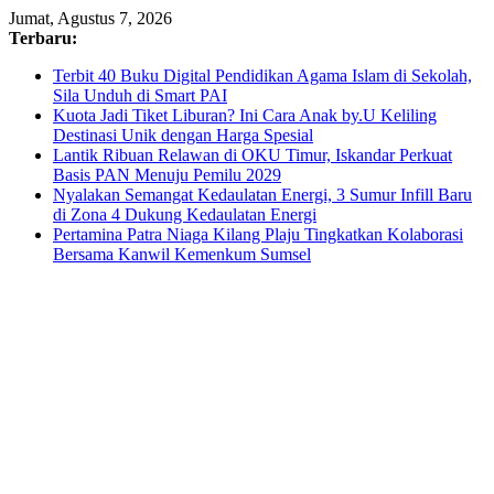
Skip
Jumat, Agustus 7, 2026
to
Terbaru:
content
Terbit 40 Buku Digital Pendidikan Agama Islam di Sekolah,
Sila Unduh di Smart PAI
Kuota Jadi Tiket Liburan? Ini Cara Anak by.U Keliling
Destinasi Unik dengan Harga Spesial
Lantik Ribuan Relawan di OKU Timur, Iskandar Perkuat
Basis PAN Menuju Pemilu 2029
Nyalakan Semangat Kedaulatan Energi, 3 Sumur Infill Baru
di Zona 4 Dukung Kedaulatan Energi
Pertamina Patra Niaga Kilang Plaju Tingkatkan Kolaborasi
Bersama Kanwil Kemenkum Sumsel