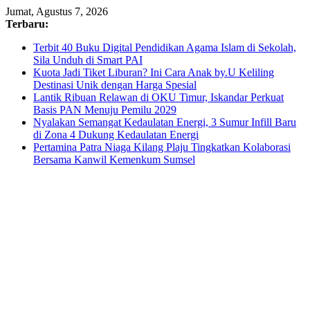
Skip
Jumat, Agustus 7, 2026
to
Terbaru:
content
Terbit 40 Buku Digital Pendidikan Agama Islam di Sekolah,
Sila Unduh di Smart PAI
Kuota Jadi Tiket Liburan? Ini Cara Anak by.U Keliling
Destinasi Unik dengan Harga Spesial
Lantik Ribuan Relawan di OKU Timur, Iskandar Perkuat
Basis PAN Menuju Pemilu 2029
Nyalakan Semangat Kedaulatan Energi, 3 Sumur Infill Baru
di Zona 4 Dukung Kedaulatan Energi
Pertamina Patra Niaga Kilang Plaju Tingkatkan Kolaborasi
Bersama Kanwil Kemenkum Sumsel