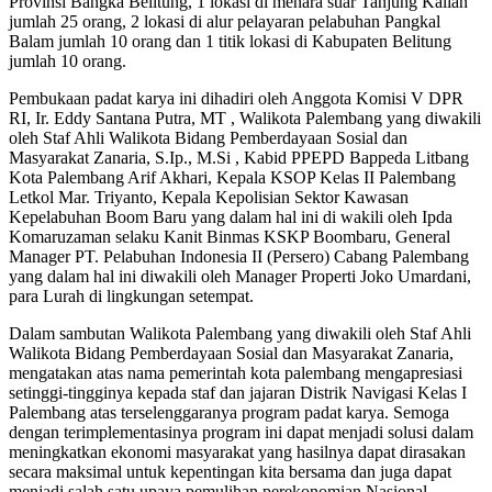
Provinsi Bangka Belitung, 1 lokasi di menara suar Tanjung Kalian
jumlah 25 orang, 2 lokasi di alur pelayaran pelabuhan Pangkal
Balam jumlah 10 orang dan 1 titik lokasi di Kabupaten Belitung
jumlah 10 orang.
Pembukaan padat karya ini dihadiri oleh Anggota Komisi V DPR
RI, Ir. Eddy Santana Putra, MT , Walikota Palembang yang diwakili
oleh Staf Ahli Walikota Bidang Pemberdayaan Sosial dan
Masyarakat Zanaria, S.Ip., M.Si , Kabid PPEPD Bappeda Litbang
Kota Palembang Arif Akhari, Kepala KSOP Kelas II Palembang
Letkol Mar. Triyanto, Kepala Kepolisian Sektor Kawasan
Kepelabuhan Boom Baru yang dalam hal ini di wakili oleh Ipda
Komaruzaman selaku Kanit Binmas KSKP Boombaru, General
Manager PT. Pelabuhan Indonesia II (Persero) Cabang Palembang
yang dalam hal ini diwakili oleh Manager Properti Joko Umardani,
para Lurah di lingkungan setempat.
Dalam sambutan Walikota Palembang yang diwakili oleh Staf Ahli
Walikota Bidang Pemberdayaan Sosial dan Masyarakat Zanaria,
mengatakan atas nama pemerintah kota palembang mengapresiasi
setinggi-tingginya kepada staf dan jajaran Distrik Navigasi Kelas I
Palembang atas terselenggaranya program padat karya. Semoga
dengan terimplementasinya program ini dapat menjadi solusi dalam
meningkatkan ekonomi masyarakat yang hasilnya dapat dirasakan
secara maksimal untuk kepentingan kita bersama dan juga dapat
menjadi salah satu upaya pemulihan perekonomian Nasional