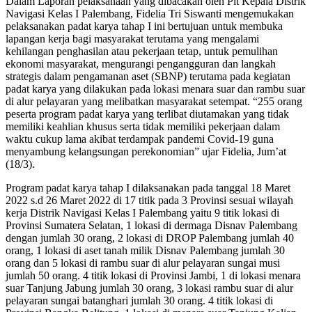
Dalam Laporan pelaksanaan yang dibacakan oleh Plt Kepala Distrik
Navigasi Kelas I Palembang, Fidelia Tri Siswanti mengemukakan
pelaksanakan padat karya tahap I ini bertujuan untuk membuka
lapangan kerja bagi masyarakat terutama yang mengalami
kehilangan penghasilan atau pekerjaan tetap, untuk pemulihan
ekonomi masyarakat, mengurangi pengangguran dan langkah
strategis dalam pengamanan aset (SBNP) terutama pada kegiatan
padat karya yang dilakukan pada lokasi menara suar dan rambu suar
di alur pelayaran yang melibatkan masyarakat setempat. “255 orang
peserta program padat karya yang terlibat diutamakan yang tidak
memiliki keahlian khusus serta tidak memiliki pekerjaan dalam
waktu cukup lama akibat terdampak pandemi Covid-19 guna
menyambung kelangsungan perekonomian” ujar Fidelia, Jum’at
(18/3).
Program padat karya tahap I dilaksanakan pada tanggal 18 Maret
2022 s.d 26 Maret 2022 di 17 titik pada 3 Provinsi sesuai wilayah
kerja Distrik Navigasi Kelas I Palembang yaitu 9 titik lokasi di
Provinsi Sumatera Selatan, 1 lokasi di dermaga Disnav Palembang
dengan jumlah 30 orang, 2 lokasi di DROP Palembang jumlah 40
orang, 1 lokasi di aset tanah milik Disnav Palembang jumlah 30
orang dan 5 lokasi di rambu suar di alur pelayaran sungai musi
jumlah 50 orang. 4 titik lokasi di Provinsi Jambi, 1 di lokasi menara
suar Tanjung Jabung jumlah 30 orang, 3 lokasi rambu suar di alur
pelayaran sungai batanghari jumlah 30 orang. 4 titik lokasi di