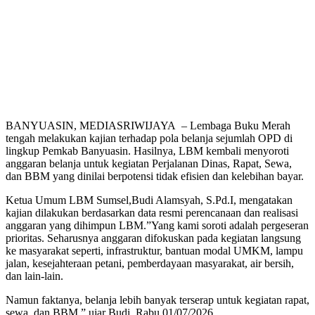
BANYUASIN, MEDIASRIWIJAYA – Lembaga Buku Merah
tengah melakukan kajian terhadap pola belanja sejumlah OPD di
lingkup Pemkab Banyuasin. Hasilnya, LBM kembali menyoroti
anggaran belanja untuk kegiatan Perjalanan Dinas, Rapat, Sewa,
dan BBM yang dinilai berpotensi tidak efisien dan kelebihan bayar.
Ketua Umum LBM Sumsel,Budi Alamsyah, S.Pd.I, mengatakan
kajian dilakukan berdasarkan data resmi perencanaan dan realisasi
anggaran yang dihimpun LBM.”Yang kami soroti adalah pergeseran
prioritas. Seharusnya anggaran difokuskan pada kegiatan langsung
ke masyarakat seperti, infrastruktur, bantuan modal UMKM, lampu
jalan, kesejahteraan petani, pemberdayaan masyarakat, air bersih,
dan lain-lain.
Namun faktanya, belanja lebih banyak terserap untuk kegiatan rapat,
sewa, dan BBM,” ujar Budi, Rabu 01/07/2026.