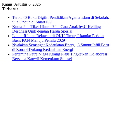
Skip
Kamis, Agustus 6, 2026
to
Terbaru:
content
Terbit 40 Buku Digital Pendidikan Agama Islam di Sekolah,
Sila Unduh di Smart PAI
Kuota Jadi Tiket Liburan? Ini Cara Anak by.U Keliling
Destinasi Unik dengan Harga Spesial
Lantik Ribuan Relawan di OKU Timur, Iskandar Perkuat
Basis PAN Menuju Pemilu 2029
Nyalakan Semangat Kedaulatan Energi, 3 Sumur Infill Baru
di Zona 4 Dukung Kedaulatan Energi
Pertamina Patra Niaga Kilang Plaju Tingkatkan Kolaborasi
Bersama Kanwil Kemenkum Sumsel