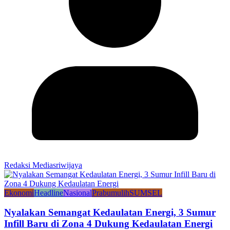
Redaksi Mediasriwijaya
Ekonomi
Headline
Nasional
Prabumulih
SUMSEL
Nyalakan Semangat Kedaulatan Energi, 3 Sumur
Infill Baru di Zona 4 Dukung Kedaulatan Energi