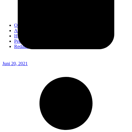
Kodim 0718/Pati
Kodim 1407/Bone
Kodim 0212/TS
OPINI
Advertorial
Headline
Pedoman Media Ciber
Redaksi
Juni 20, 2021