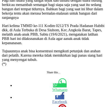
Pagi hari udara yang sangat sejuk dan dihiasi dengan suara burung
berkicau menambah semangat bagi siapa saja yang saat itu sedang
bangun dari tempat tidurnya. Bahkan bagi yang saat ini libur dalam
bekerja tentu akan merasa bermalas-malasan untuk bangun dari
ranjangnya
Hari kelima TMMD ke-111 Kodim 0212/TS Prada Hadanan Habibi
dkk, di Aula Terbuka di Desa Siuhom, Kec.Angkola Barat, Tapes,
melatih anak-anak PBB, Sabtu (19/6/2021), mengatakan latihan
PBB hari ini dilaksnanakan di Aula agar aanak-anak tidak
kepananasan.
Tujuaunnya anak bisa konsentrasi mengikuti petunjuk dan arahan
dari pelatih. Karena mereka tidak memikirkan lagi panas siang hari
yang menyengat tubuh.
(*)
Share this...
Whatsapp
Facebook