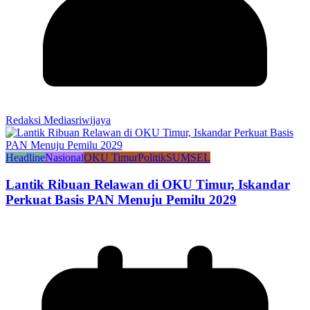
Redaksi Mediasriwijaya
Headline
Nasional
OKU Timur
Politik
SUMSEL
Lantik Ribuan Relawan di OKU Timur, Iskandar
Perkuat Basis PAN Menuju Pemilu 2029