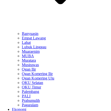
Banyuasin
Empat Lawang
Lahat
Lubuk Linggau
Muaraenim
MUBA
Muratara
Musirawas
Ogan Ilir
Ogan Komering Ilir
Ogan Komering Ulu
OKU Selatan
OKU Timur
Palembang
PALI
Prabumulih
Pagaralam
Ekonomi