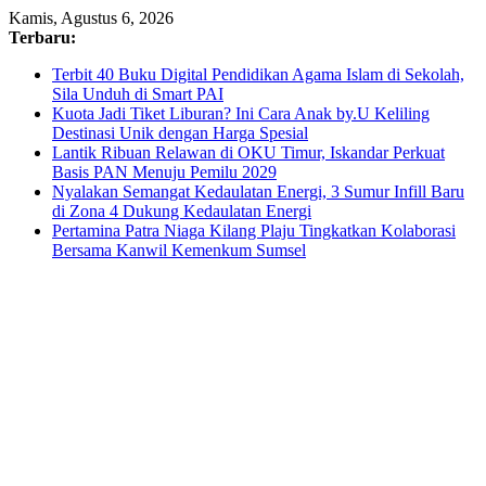
Skip
Kamis, Agustus 6, 2026
to
Terbaru:
content
Terbit 40 Buku Digital Pendidikan Agama Islam di Sekolah,
Sila Unduh di Smart PAI
Kuota Jadi Tiket Liburan? Ini Cara Anak by.U Keliling
Destinasi Unik dengan Harga Spesial
Lantik Ribuan Relawan di OKU Timur, Iskandar Perkuat
Basis PAN Menuju Pemilu 2029
Nyalakan Semangat Kedaulatan Energi, 3 Sumur Infill Baru
di Zona 4 Dukung Kedaulatan Energi
Pertamina Patra Niaga Kilang Plaju Tingkatkan Kolaborasi
Bersama Kanwil Kemenkum Sumsel