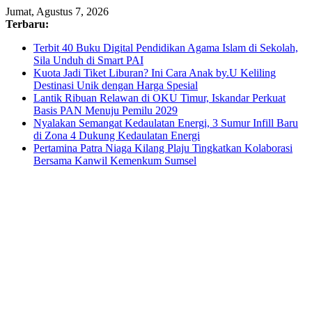
Skip
Jumat, Agustus 7, 2026
to
Terbaru:
content
Terbit 40 Buku Digital Pendidikan Agama Islam di Sekolah,
Sila Unduh di Smart PAI
Kuota Jadi Tiket Liburan? Ini Cara Anak by.U Keliling
Destinasi Unik dengan Harga Spesial
Lantik Ribuan Relawan di OKU Timur, Iskandar Perkuat
Basis PAN Menuju Pemilu 2029
Nyalakan Semangat Kedaulatan Energi, 3 Sumur Infill Baru
di Zona 4 Dukung Kedaulatan Energi
Pertamina Patra Niaga Kilang Plaju Tingkatkan Kolaborasi
Bersama Kanwil Kemenkum Sumsel