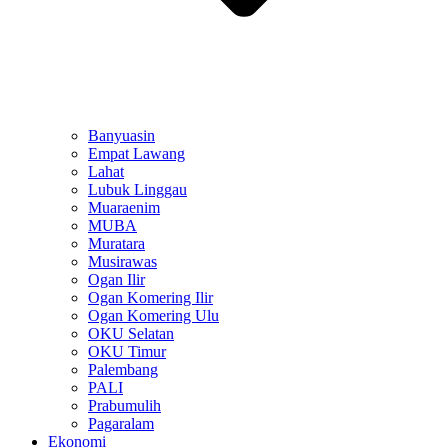
Banyuasin
Empat Lawang
Lahat
Lubuk Linggau
Muaraenim
MUBA
Muratara
Musirawas
Ogan Ilir
Ogan Komering Ilir
Ogan Komering Ulu
OKU Selatan
OKU Timur
Palembang
PALI
Prabumulih
Pagaralam
Ekonomi