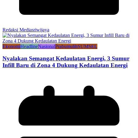
Redaksi Mediasriwijaya
Ekonomi
Headline
Nasional
Prabumulih
SUMSEL
Nyalakan Semangat Kedaulatan Energi, 3 Sumur
Infill Baru di Zona 4 Dukung Kedaulatan Energi