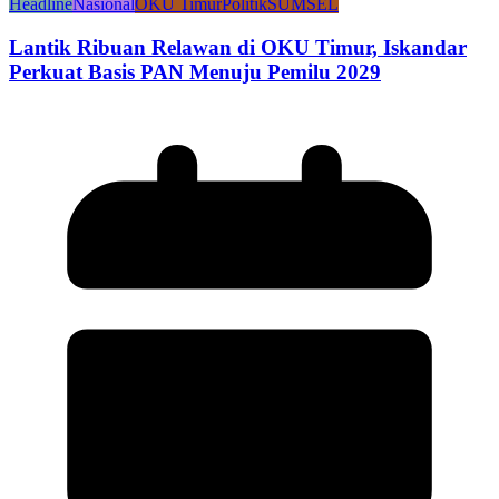
Headline
Nasional
OKU Timur
Politik
SUMSEL
Lantik Ribuan Relawan di OKU Timur, Iskandar
Perkuat Basis PAN Menuju Pemilu 2029