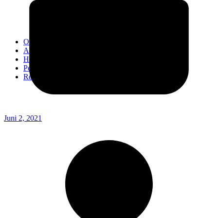
Kodim 0718/Pati
Kodim 1407/Bone
Kodim 0212/TS
OPINI
Advertorial
Headline
Pedoman Media Ciber
Redaksi
Juni 2, 2021