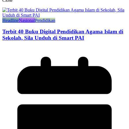
Close
Headline
Nasional
Pendidikan
Terbit 40 Buku Digital Pendidikan Agama Islam di
Sekolah, Sila Unduh di Smart PAI