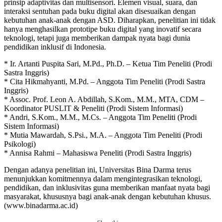
prinsip adaptivitas dan multisensori. Elemen visual, suara, dan
interaksi sentuhan pada buku digital akan disesuaikan dengan
kebutuhan anak-anak dengan ASD. Diharapkan, penelitian ini tidak
hanya menghasilkan prototipe buku digital yang inovatif secara
teknologi, tetapi juga memberikan dampak nyata bagi dunia
pendidikan inklusif di Indonesia.
* Ir. Artanti Puspita Sari, M.Pd., Ph.D. – Ketua Tim Peneliti (Prodi
Sastra Inggris)
* Cita Hikmahyanti, M.Pd. – Anggota Tim Peneliti (Prodi Sastra
Inggris)
* Assoc. Prof. Leon A. Abdillah, S.Kom., M.M., MTA, CDM –
Koordinator PUSLIT & Peneliti (Prodi Sistem Informasi)
* Andri, S.Kom., M.M., M.Cs. – Anggota Tim Peneliti (Prodi
Sistem Informasi)
* Mutia Mawardah, S.Psi., M.A. – Anggota Tim Peneliti (Prodi
Psikologi)
* Annisa Rahmi – Mahasiswa Peneliti (Prodi Sastra Inggris)
Dengan adanya penelitian ini, Universitas Bina Darma terus
menunjukkan komitmennya dalam mengintegrasikan teknologi,
pendidikan, dan inklusivitas guna memberikan manfaat nyata bagi
masyarakat, khususnya bagi anak-anak dengan kebutuhan khusus.
(www.binadarma.ac.id)