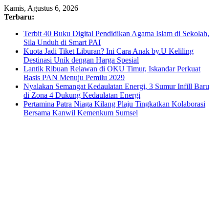
Skip
Kamis, Agustus 6, 2026
to
Terbaru:
content
Terbit 40 Buku Digital Pendidikan Agama Islam di Sekolah,
Sila Unduh di Smart PAI
Kuota Jadi Tiket Liburan? Ini Cara Anak by.U Keliling
Destinasi Unik dengan Harga Spesial
Lantik Ribuan Relawan di OKU Timur, Iskandar Perkuat
Basis PAN Menuju Pemilu 2029
Nyalakan Semangat Kedaulatan Energi, 3 Sumur Infill Baru
di Zona 4 Dukung Kedaulatan Energi
Pertamina Patra Niaga Kilang Plaju Tingkatkan Kolaborasi
Bersama Kanwil Kemenkum Sumsel