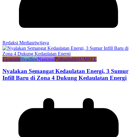
Redaksi Mediasriwijaya
Ekonomi
Headline
Nasional
Prabumulih
SUMSEL
Nyalakan Semangat Kedaulatan Energi, 3 Sumur
Infill Baru di Zona 4 Dukung Kedaulatan Energi