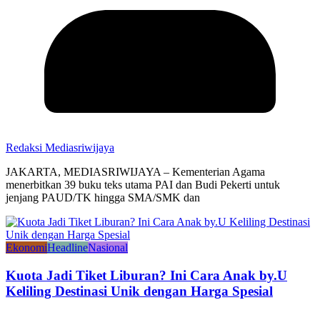
Redaksi Mediasriwijaya
JAKARTA, MEDIASRIWIJAYA – Kementerian Agama
menerbitkan 39 buku teks utama PAI dan Budi Pekerti untuk
jenjang PAUD/TK hingga SMA/SMK dan
Ekonomi
Headline
Nasional
Kuota Jadi Tiket Liburan? Ini Cara Anak by.U
Keliling Destinasi Unik dengan Harga Spesial