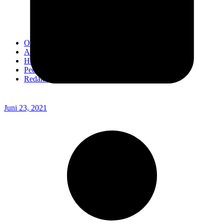
Kodim 0718/Pati
Kodim 1407/Bone
Kodim 0212/TS
OPINI
Advertorial
Headline
Pedoman Media Ciber
Redaksi
Juni 23, 2021