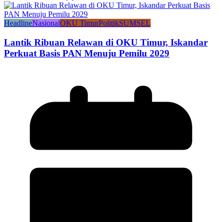
Headline
Nasional
OKU Timur
Politik
SUMSEL
Lantik Ribuan Relawan di OKU Timur, Iskandar
Perkuat Basis PAN Menuju Pemilu 2029