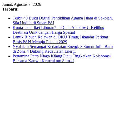
Skip
Jumat, Agustus 7, 2026
to
Terbaru:
content
Terbit 40 Buku Digital Pendidikan Agama Islam di Sekolah,
Sila Unduh di Smart PAI
Kuota Jadi Tiket Liburan? Ini Cara Anak by.U Keliling
Destinasi Unik dengan Harga Spesial
Lantik Ribuan Relawan di OKU Timur, Iskandar Perkuat
Basis PAN Menuju Pemilu 2029
Nyalakan Semangat Kedaulatan Energi, 3 Sumur Infill Baru
di Zona 4 Dukung Kedaulatan Energi
Pertamina Patra Niaga Kilang Plaju Tingkatkan Kolaborasi
Bersama Kanwil Kemenkum Sumsel