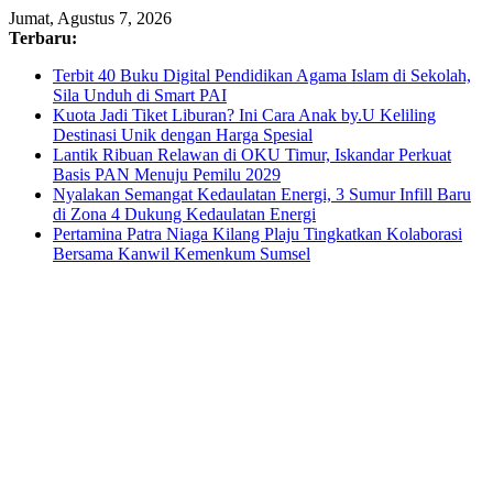
Skip
Jumat, Agustus 7, 2026
to
Terbaru:
content
Terbit 40 Buku Digital Pendidikan Agama Islam di Sekolah,
Sila Unduh di Smart PAI
Kuota Jadi Tiket Liburan? Ini Cara Anak by.U Keliling
Destinasi Unik dengan Harga Spesial
Lantik Ribuan Relawan di OKU Timur, Iskandar Perkuat
Basis PAN Menuju Pemilu 2029
Nyalakan Semangat Kedaulatan Energi, 3 Sumur Infill Baru
di Zona 4 Dukung Kedaulatan Energi
Pertamina Patra Niaga Kilang Plaju Tingkatkan Kolaborasi
Bersama Kanwil Kemenkum Sumsel