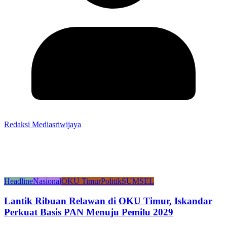
Redaksi Mediasriwijaya
Headline
Nasional
OKU Timur
Politik
SUMSEL
Lantik Ribuan Relawan di OKU Timur, Iskandar
Perkuat Basis PAN Menuju Pemilu 2029