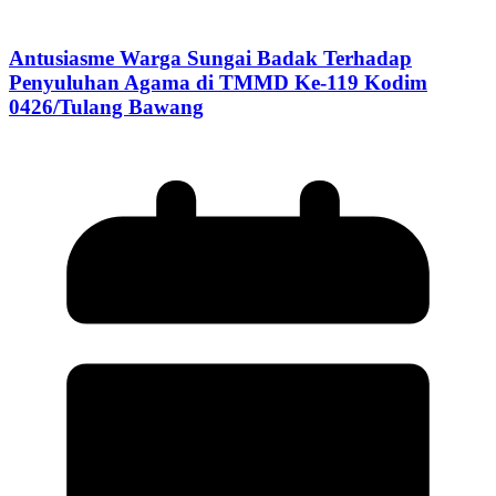
Antusiasme Warga Sungai Badak Terhadap
Penyuluhan Agama di TMMD Ke-119 Kodim
0426/Tulang Bawang