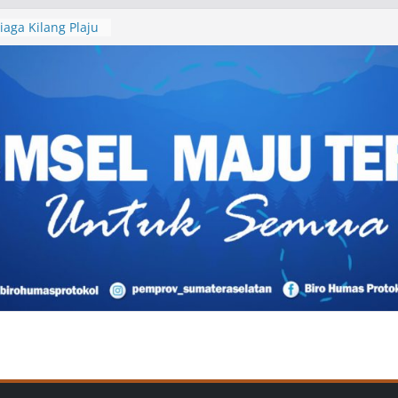
iaga Kilang Plaju
orasi Bersama
 Sumsel
ital Pendidikan
olah, Sila
AI
iburan? Ini Cara
 Destinasi Unik
sial
lawan di OKU
erkuat Basis PAN
29
t Kedaulatan
fill Baru di Zona
tan Energi