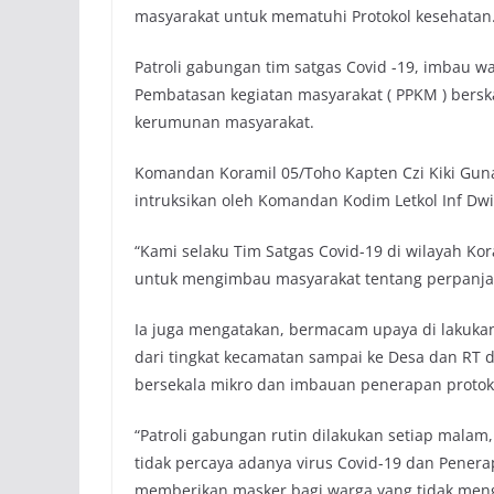
masyarakat untuk mematuhi Protokol kesehatan
Patroli gabungan tim satgas Covid -19, imba
Pembatasan kegiatan masyarakat ( PPKM ) bersk
kerumunan masyarakat.
Komandan Koramil 05/Toho Kapten Czi Kiki Gun
intruksikan oleh Komandan Kodim Letkol Inf Dwi
“Kami selaku Tim Satgas Covid-19 di wilayah K
untuk mengimbau masyarakat tentang perpanjan
Ia juga mengatakan, bermacam upaya di lakuka
dari tingkat kecamatan sampai ke Desa dan R
bersekala mikro dan imbauan penerapan protoko
“Patroli gabungan rutin dilakukan setiap mal
tidak percaya adanya virus Covid-19 dan Penera
memberikan masker bagi warga yang tidak men