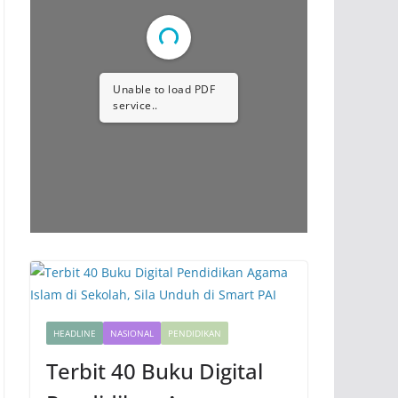
Unable to load PDF
service..
HEADLINE
NASIONAL
PENDIDIKAN
Terbit 40 Buku Digital