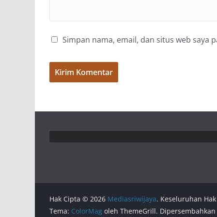
Simpan nama, email, dan situs web saya 
Hak Cipta © 2026
Mediasriwijaya
. Keseluruhan Hak 
Tema:
ColorMag
oleh ThemeGrill. Dipersembahkan