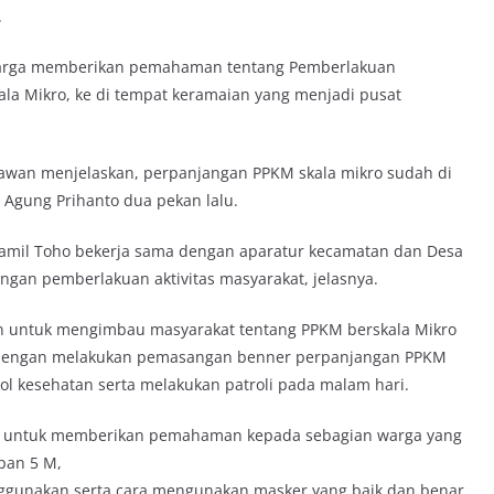
.
u warga memberikan pemahaman tentang Pemberlakuan
ala Mikro, ke di tempat keramaian yang menjadi pusat
awan menjelaskan, perpanjangan PPKM skala mikro sudah di
 Agung Prihanto dua pekan lalu.
oramil Toho bekerja sama dengan aparatur kecamatan dan Desa
gan pemberlakuan aktivitas masyarakat, jelasnya.
n untuk mengimbau masyarakat tentang PPKM berskala Mikro
T dengan melakukan pemasangan benner perpanjangan PPKM
l kesehatan serta melakukan patroli pada malam hari.
am, untuk memberikan pemahaman kepada sebagian warga yang
pan 5 M,
ggunakan serta cara mengunakan masker yang baik dan benar,