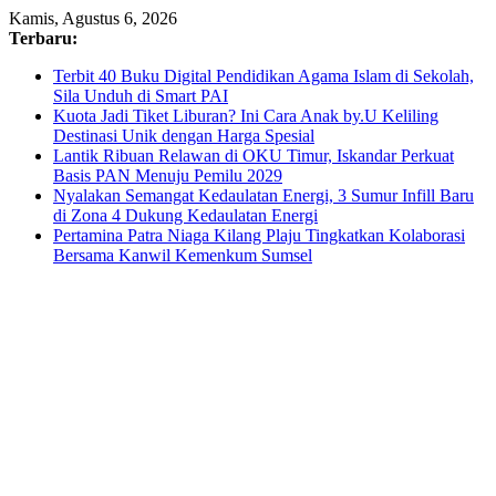
Skip
Kamis, Agustus 6, 2026
to
Terbaru:
content
Terbit 40 Buku Digital Pendidikan Agama Islam di Sekolah,
Sila Unduh di Smart PAI
Kuota Jadi Tiket Liburan? Ini Cara Anak by.U Keliling
Destinasi Unik dengan Harga Spesial
Lantik Ribuan Relawan di OKU Timur, Iskandar Perkuat
Basis PAN Menuju Pemilu 2029
Nyalakan Semangat Kedaulatan Energi, 3 Sumur Infill Baru
di Zona 4 Dukung Kedaulatan Energi
Pertamina Patra Niaga Kilang Plaju Tingkatkan Kolaborasi
Bersama Kanwil Kemenkum Sumsel