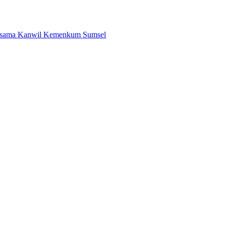
Bersama Kanwil Kemenkum Sumsel
ila Unduh di Smart PAI
asi Unik dengan Harga Spesial
is PAN Menuju Pemilu 2029
i Zona 4 Dukung Kedaulatan Energi