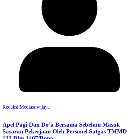
Redaksi Mediasriwijaya
Apel Pagi Dan Do’a Bersama Sebelum Masuk
Sasaran Pekerjaan Oleh Personel Satgas TMMD
122 Dim 1407/Bone