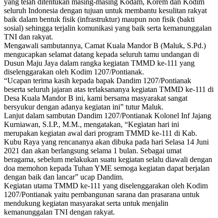
yang telah ditentukan masing-masing Kodam, Korem dan Kodim
seluruh Indonesia dengan tujuan untuk membantu kesulitan rakyat
baik dalam bentuk fisik (infrastruktur) maupun non fisik (bakti
sosial) sehingga terjalin komunikasi yang baik serta kemanunggalan
TNI dan rakyat.
Mengawali sambutannya, Camat Kuala Mandor B (Maluk, S.Pd.)
mengucapkan selamat datang kepada seluruh tamu undangan di
Dusun Maju Jaya dalam rangka kegiatan TMMD ke-111 yang
diselenggarakan oleh Kodim 1207/Pontianak.
“Ucapan terima kasih kepada bapak Dandim 1207/Pontianak
beserta seluruh jajaran atas terlaksananya kegiatan TMMD ke-111 di
Desa Kuala Mandor B ini, kami bersama masyarakat sangat
bersyukur dengan adanya kegiatan ini” tutur Maluk.
Lanjut dalam sambutan Dandim 1207/Pontianak Kolonel Inf Jajang
Kurniawan, S.I.P., M.M., mengatakan, “Kegiatan hari ini
merupakan kegiatan awal dari program TMMD ke-111 di Kab.
Kubu Raya yang rencananya akan dibuka pada hari Selasa 14 Juni
2021 dan akan berlangsung selama 1 bulan. Sebagai umat
beragama, sebelum melakukan suatu kegiatan selalu diawali dengan
doa memohon kepada Tuhan YME semoga kegiatan dapat berjalan
dengan baik dan lancar” ucap Dandim.
Kegiatan utama TMMD ke-111 yang diselenggarakan oleh Kodim
1207/Pontianak yaitu pembangunan sarana dan prasarana untuk
mendukung kegiatan masyarakat serta untuk menjalin
kemanunggalan TNI dengan rakyat.