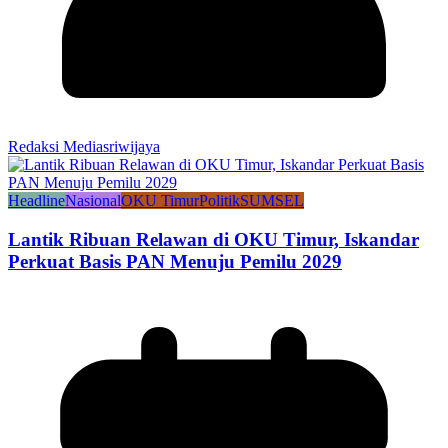
Redaksi Mediasriwijaya
Headline
Nasional
OKU Timur
Politik
SUMSEL
Lantik Ribuan Relawan di OKU Timur, Iskandar
Perkuat Basis PAN Menuju Pemilu 2029