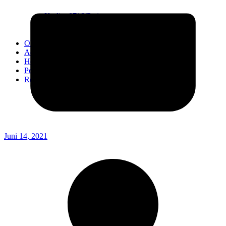
Kodim 0718/Pati
Kodim 1407/Bone
Kodim 0212/TS
OPINI
Advertorial
Headline
Pedoman Media Ciber
Redaksi
Juni 14, 2021