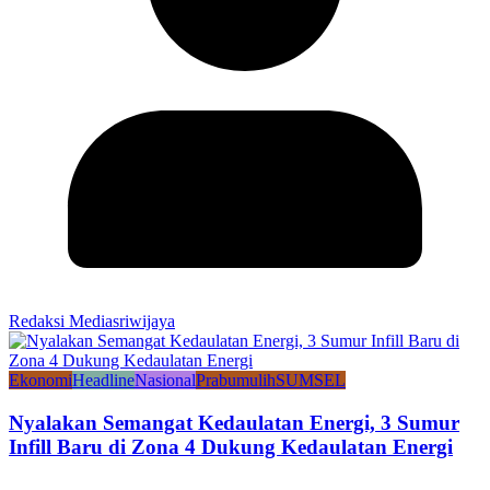
Redaksi Mediasriwijaya
Ekonomi
Headline
Nasional
Prabumulih
SUMSEL
Nyalakan Semangat Kedaulatan Energi, 3 Sumur
Infill Baru di Zona 4 Dukung Kedaulatan Energi