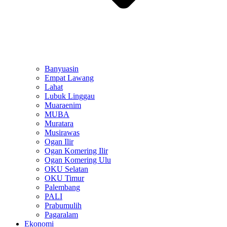
Banyuasin
Empat Lawang
Lahat
Lubuk Linggau
Muaraenim
MUBA
Muratara
Musirawas
Ogan Ilir
Ogan Komering Ilir
Ogan Komering Ulu
OKU Selatan
OKU Timur
Palembang
PALI
Prabumulih
Pagaralam
Ekonomi