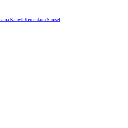
Bersama Kanwil Kemenkum Sumsel
ila Unduh di Smart PAI
asi Unik dengan Harga Spesial
is PAN Menuju Pemilu 2029
i Zona 4 Dukung Kedaulatan Energi