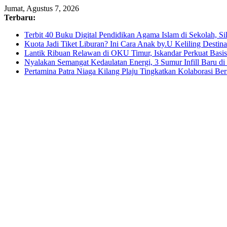
Skip
Jumat, Agustus 7, 2026
to
Terbaru:
content
Terbit 40 Buku Digital Pendidikan Agama Islam di Sekolah, S
Kuota Jadi Tiket Liburan? Ini Cara Anak by.U Keliling Destin
Lantik Ribuan Relawan di OKU Timur, Iskandar Perkuat Bas
Nyalakan Semangat Kedaulatan Energi, 3 Sumur Infill Baru d
Pertamina Patra Niaga Kilang Plaju Tingkatkan Kolaborasi 