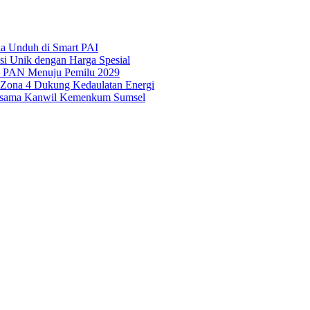
ila Unduh di Smart PAI
asi Unik dengan Harga Spesial
is PAN Menuju Pemilu 2029
i Zona 4 Dukung Kedaulatan Energi
Bersama Kanwil Kemenkum Sumsel