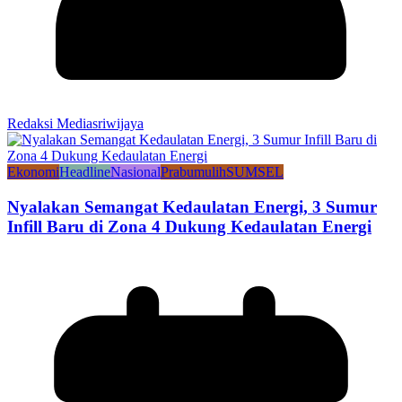
Redaksi Mediasriwijaya
Ekonomi
Headline
Nasional
Prabumulih
SUMSEL
Nyalakan Semangat Kedaulatan Energi, 3 Sumur
Infill Baru di Zona 4 Dukung Kedaulatan Energi