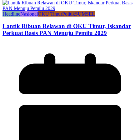
Headline
Nasional
OKU Timur
Politik
SUMSEL
Lantik Ribuan Relawan di OKU Timur, Iskandar
Perkuat Basis PAN Menuju Pemilu 2029