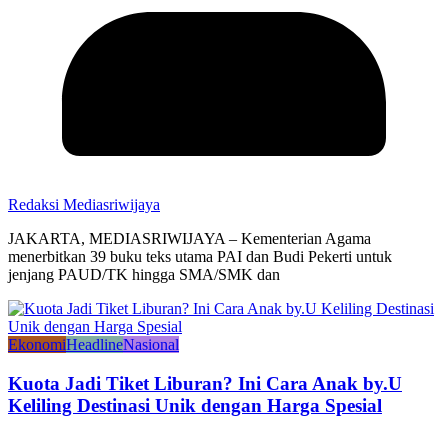
Redaksi Mediasriwijaya
JAKARTA, MEDIASRIWIJAYA – Kementerian Agama
menerbitkan 39 buku teks utama PAI dan Budi Pekerti untuk
jenjang PAUD/TK hingga SMA/SMK dan
Ekonomi
Headline
Nasional
Kuota Jadi Tiket Liburan? Ini Cara Anak by.U
Keliling Destinasi Unik dengan Harga Spesial