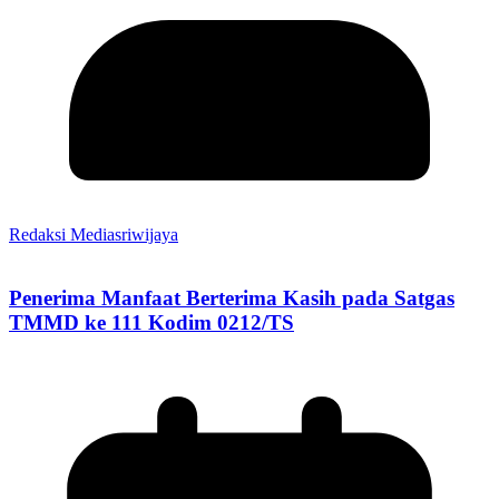
Redaksi Mediasriwijaya
Penerima Manfaat Berterima Kasih pada Satgas
TMMD ke 111 Kodim 0212/TS