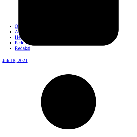
Kodim 0718/Pati
Kodim 1407/Bone
Kodim 0212/TS
OPINI
Advertorial
Headline
Pedoman Media Ciber
Redaksi
Juli 18, 2021