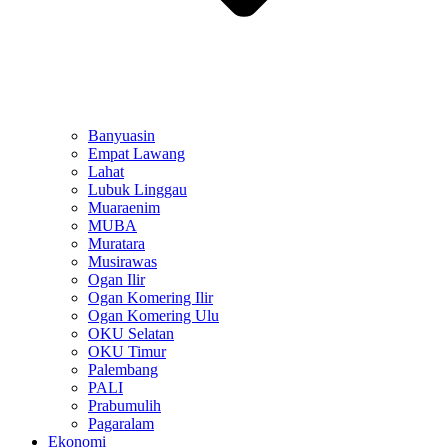
Banyuasin
Empat Lawang
Lahat
Lubuk Linggau
Muaraenim
MUBA
Muratara
Musirawas
Ogan Ilir
Ogan Komering Ilir
Ogan Komering Ulu
OKU Selatan
OKU Timur
Palembang
PALI
Prabumulih
Pagaralam
Ekonomi