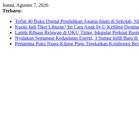
Skip
Jumat, Agustus 7, 2026
to
Terbaru:
content
Terbit 40 Buku Digital Pendidikan Agama Islam di Sekolah, S
Kuota Jadi Tiket Liburan? Ini Cara Anak by.U Keliling Destin
Lantik Ribuan Relawan di OKU Timur, Iskandar Perkuat Bas
Nyalakan Semangat Kedaulatan Energi, 3 Sumur Infill Baru d
Pertamina Patra Niaga Kilang Plaju Tingkatkan Kolaborasi 