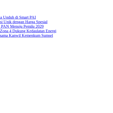
ila Unduh di Smart PAI
asi Unik dengan Harga Spesial
is PAN Menuju Pemilu 2029
i Zona 4 Dukung Kedaulatan Energi
Bersama Kanwil Kemenkum Sumsel