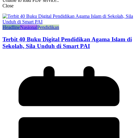
Unable to load PDF service..
Close
Headline
Nasional
Pendidikan
Terbit 40 Buku Digital Pendidikan Agama Islam di
Sekolah, Sila Unduh di Smart PAI