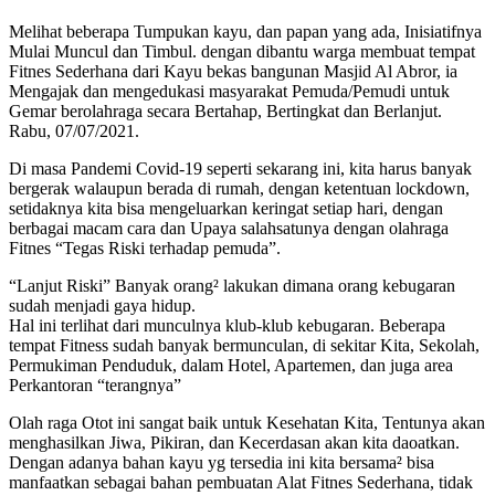
Melihat beberapa Tumpukan kayu, dan papan yang ada, Inisiatifnya
Mulai Muncul dan Timbul. dengan dibantu warga membuat tempat
Fitnes Sederhana dari Kayu bekas bangunan Masjid Al Abror, ia
Mengajak dan mengedukasi masyarakat Pemuda/Pemudi untuk
Gemar berolahraga secara Bertahap, Bertingkat dan Berlanjut.
Rabu, 07/07/2021.
Di masa Pandemi Covid-19 seperti sekarang ini, kita harus banyak
bergerak walaupun berada di rumah, dengan ketentuan lockdown,
setidaknya kita bisa mengeluarkan keringat setiap hari, dengan
berbagai macam cara dan Upaya salahsatunya dengan olahraga
Fitnes “Tegas Riski terhadap pemuda”.
“Lanjut Riski” Banyak orang² lakukan dimana orang kebugaran
sudah menjadi gaya hidup.
Hal ini terlihat dari munculnya klub-klub kebugaran. Beberapa
tempat Fitness sudah banyak bermunculan, di sekitar Kita, Sekolah,
Permukiman Penduduk, dalam Hotel, Apartemen, dan juga area
Perkantoran “terangnya”
Olah raga Otot ini sangat baik untuk Kesehatan Kita, Tentunya akan
menghasilkan Jiwa, Pikiran, dan Kecerdasan akan kita daoatkan.
Dengan adanya bahan kayu yg tersedia ini kita bersama² bisa
manfaatkan sebagai bahan pembuatan Alat Fitnes Sederhana, tidak