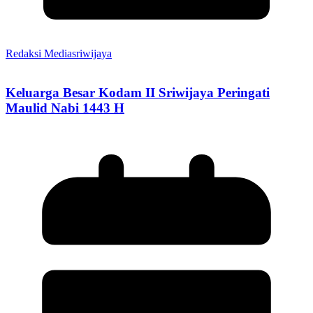
Redaksi Mediasriwijaya
Keluarga Besar Kodam II Sriwijaya Peringati
Maulid Nabi 1443 H