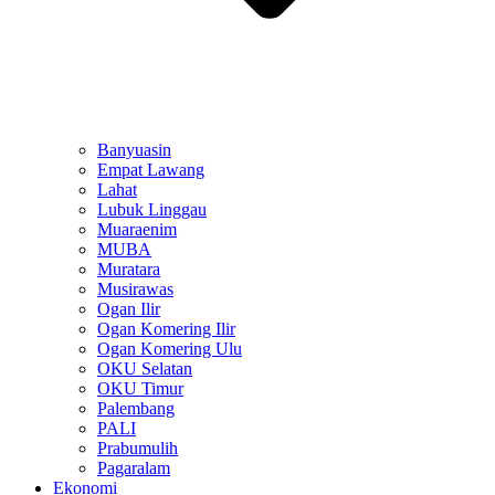
Banyuasin
Empat Lawang
Lahat
Lubuk Linggau
Muaraenim
MUBA
Muratara
Musirawas
Ogan Ilir
Ogan Komering Ilir
Ogan Komering Ulu
OKU Selatan
OKU Timur
Palembang
PALI
Prabumulih
Pagaralam
Ekonomi