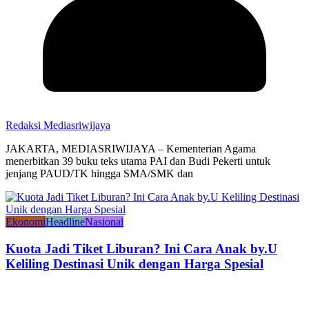
Redaksi Mediasriwijaya
JAKARTA, MEDIASRIWIJAYA – Kementerian Agama
menerbitkan 39 buku teks utama PAI dan Budi Pekerti untuk
jenjang PAUD/TK hingga SMA/SMK dan
Ekonomi
Headline
Nasional
Kuota Jadi Tiket Liburan? Ini Cara Anak by.U
Keliling Destinasi Unik dengan Harga Spesial