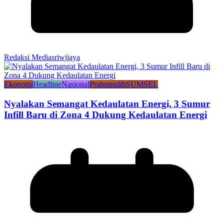
Redaksi Mediasriwijaya
Ekonomi
Headline
Nasional
Prabumulih
SUMSEL
Nyalakan Semangat Kedaulatan Energi, 3 Sumur
Infill Baru di Zona 4 Dukung Kedaulatan Energi