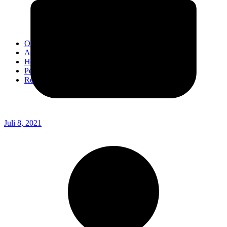
Kodim 0718/Pati
Kodim 1407/Bone
Kodim 0212/TS
OPINI
Advertorial
Headline
Pedoman Media Ciber
Redaksi
Juli 8, 2021