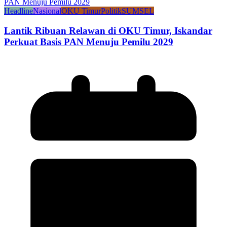
Headline
Nasional
OKU Timur
Politik
SUMSEL
Lantik Ribuan Relawan di OKU Timur, Iskandar
Perkuat Basis PAN Menuju Pemilu 2029