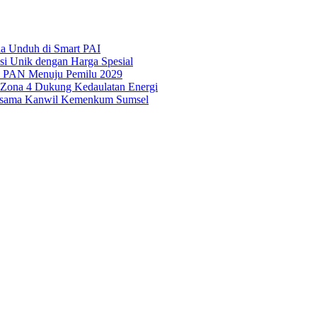
ila Unduh di Smart PAI
asi Unik dengan Harga Spesial
is PAN Menuju Pemilu 2029
i Zona 4 Dukung Kedaulatan Energi
Bersama Kanwil Kemenkum Sumsel