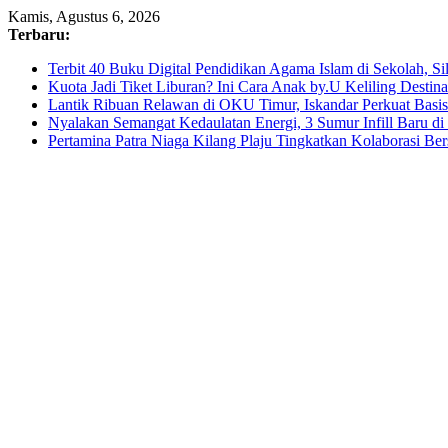
Skip
Kamis, Agustus 6, 2026
to
Terbaru:
content
Terbit 40 Buku Digital Pendidikan Agama Islam di Sekolah, S
Kuota Jadi Tiket Liburan? Ini Cara Anak by.U Keliling Destin
Lantik Ribuan Relawan di OKU Timur, Iskandar Perkuat Bas
Nyalakan Semangat Kedaulatan Energi, 3 Sumur Infill Baru d
Pertamina Patra Niaga Kilang Plaju Tingkatkan Kolaborasi 