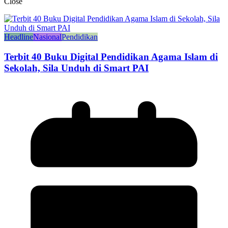
Close
Headline
Nasional
Pendidikan
Terbit 40 Buku Digital Pendidikan Agama Islam di
Sekolah, Sila Unduh di Smart PAI