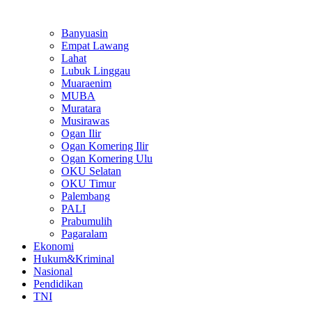
Banyuasin
Empat Lawang
Lahat
Lubuk Linggau
Muaraenim
MUBA
Muratara
Musirawas
Ogan Ilir
Ogan Komering Ilir
Ogan Komering Ulu
OKU Selatan
OKU Timur
Palembang
PALI
Prabumulih
Pagaralam
Ekonomi
Hukum&Kriminal
Nasional
Pendidikan
TNI