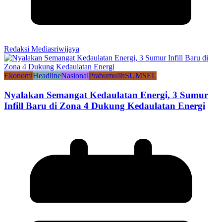
Redaksi Mediasriwijaya
Ekonomi
Headline
Nasional
Prabumulih
SUMSEL
Nyalakan Semangat Kedaulatan Energi, 3 Sumur
Infill Baru di Zona 4 Dukung Kedaulatan Energi