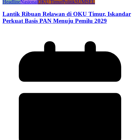
Headline
Nasional
OKU Timur
Politik
SUMSEL
Lantik Ribuan Relawan di OKU Timur, Iskandar
Perkuat Basis PAN Menuju Pemilu 2029