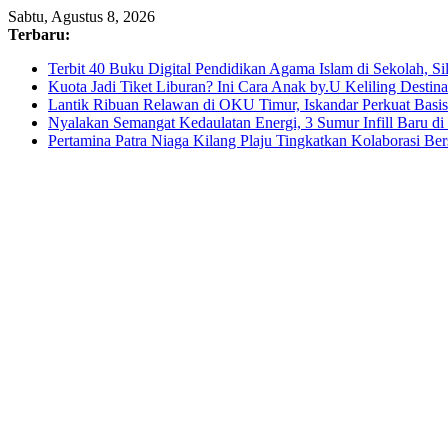
Skip
Sabtu, Agustus 8, 2026
to
Terbaru:
content
Terbit 40 Buku Digital Pendidikan Agama Islam di Sekolah, S
Kuota Jadi Tiket Liburan? Ini Cara Anak by.U Keliling Destin
Lantik Ribuan Relawan di OKU Timur, Iskandar Perkuat Bas
Nyalakan Semangat Kedaulatan Energi, 3 Sumur Infill Baru d
Pertamina Patra Niaga Kilang Plaju Tingkatkan Kolaborasi 