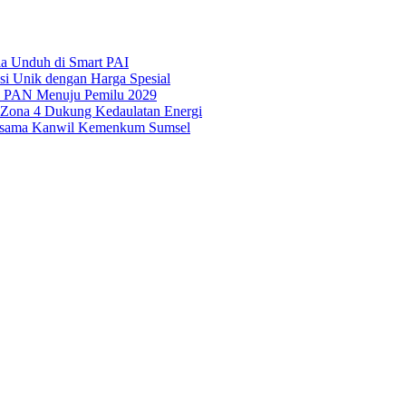
ila Unduh di Smart PAI
asi Unik dengan Harga Spesial
is PAN Menuju Pemilu 2029
i Zona 4 Dukung Kedaulatan Energi
Bersama Kanwil Kemenkum Sumsel