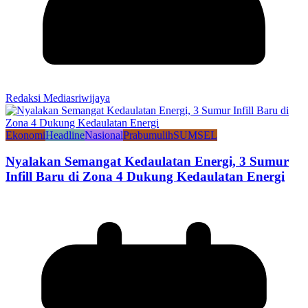
Redaksi Mediasriwijaya
Ekonomi
Headline
Nasional
Prabumulih
SUMSEL
Nyalakan Semangat Kedaulatan Energi, 3 Sumur
Infill Baru di Zona 4 Dukung Kedaulatan Energi