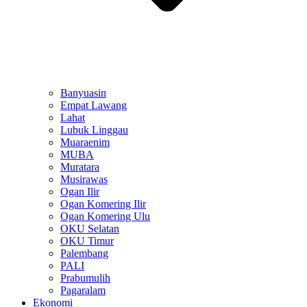
Banyuasin
Empat Lawang
Lahat
Lubuk Linggau
Muaraenim
MUBA
Muratara
Musirawas
Ogan Ilir
Ogan Komering Ilir
Ogan Komering Ulu
OKU Selatan
OKU Timur
Palembang
PALI
Prabumulih
Pagaralam
Ekonomi