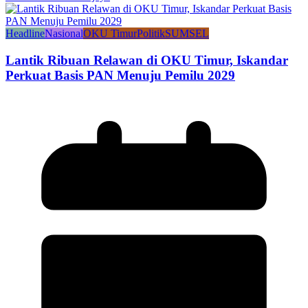
Headline
Nasional
OKU Timur
Politik
SUMSEL
Lantik Ribuan Relawan di OKU Timur, Iskandar
Perkuat Basis PAN Menuju Pemilu 2029