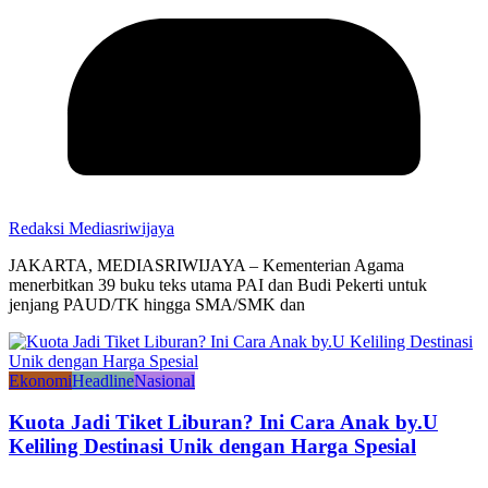
Redaksi Mediasriwijaya
JAKARTA, MEDIASRIWIJAYA – Kementerian Agama
menerbitkan 39 buku teks utama PAI dan Budi Pekerti untuk
jenjang PAUD/TK hingga SMA/SMK dan
Ekonomi
Headline
Nasional
Kuota Jadi Tiket Liburan? Ini Cara Anak by.U
Keliling Destinasi Unik dengan Harga Spesial