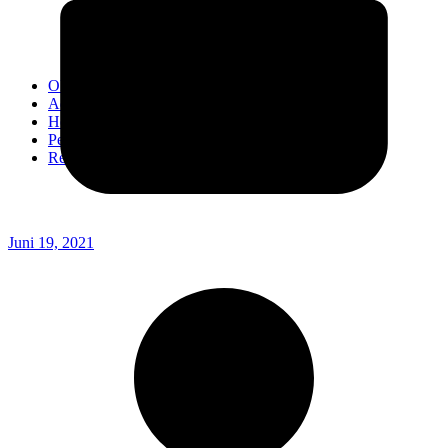
Kodim 0718/Pati
Kodim 1407/Bone
Kodim 0212/TS
OPINI
Advertorial
Headline
Pedoman Media Ciber
Redaksi
Juni 19, 2021