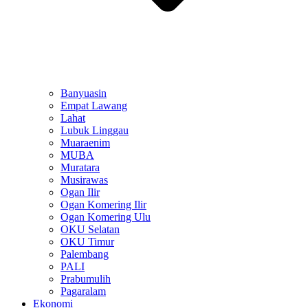
Banyuasin
Empat Lawang
Lahat
Lubuk Linggau
Muaraenim
MUBA
Muratara
Musirawas
Ogan Ilir
Ogan Komering Ilir
Ogan Komering Ulu
OKU Selatan
OKU Timur
Palembang
PALI
Prabumulih
Pagaralam
Ekonomi