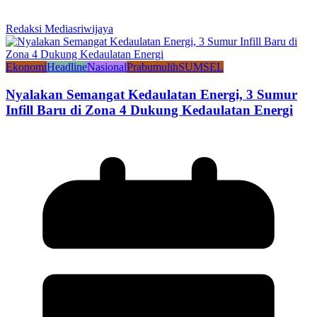
Redaksi Mediasriwijaya
Ekonomi
Headline
Nasional
Prabumulih
SUMSEL
Nyalakan Semangat Kedaulatan Energi, 3 Sumur
Infill Baru di Zona 4 Dukung Kedaulatan Energi