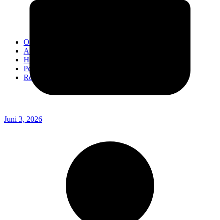
Kodim 0718/Pati
Kodim 1407/Bone
Kodim 0212/TS
OPINI
Advertorial
Headline
Pedoman Media Ciber
Redaksi
Juni 3, 2026