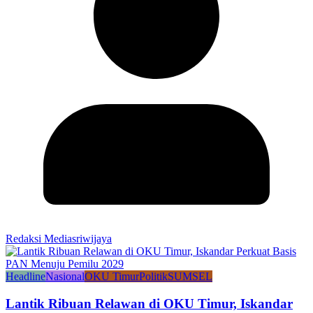
Redaksi Mediasriwijaya
Headline
Nasional
OKU Timur
Politik
SUMSEL
Lantik Ribuan Relawan di OKU Timur, Iskandar