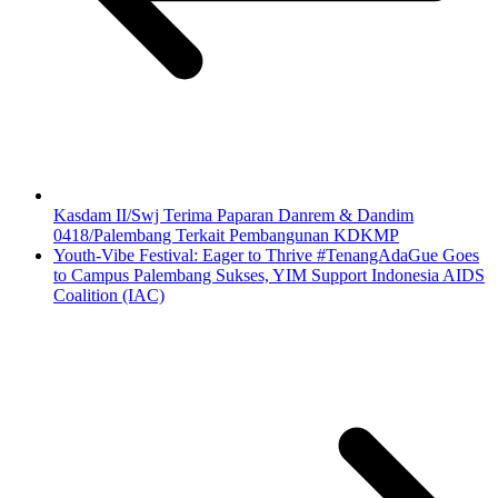
Kasdam II/Swj Terima Paparan Danrem & Dandim
0418/Palembang Terkait Pembangunan KDKMP
Youth-Vibe Festival: Eager to Thrive #TenangAdaGue Goes
to Campus Palembang Sukses, YIM Support Indonesia AIDS
Coalition (IAC)