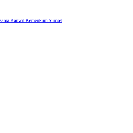
Bersama Kanwil Kemenkum Sumsel
ila Unduh di Smart PAI
asi Unik dengan Harga Spesial
is PAN Menuju Pemilu 2029
i Zona 4 Dukung Kedaulatan Energi