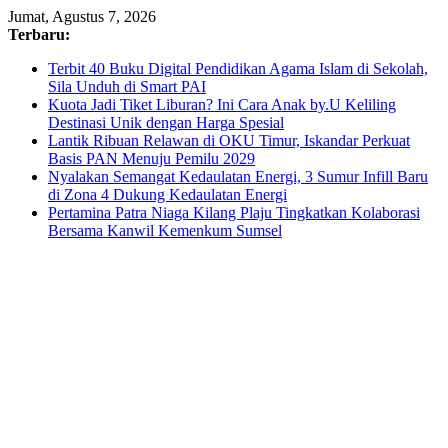
Skip
Jumat, Agustus 7, 2026
to
Terbaru:
content
Terbit 40 Buku Digital Pendidikan Agama Islam di Sekolah,
Sila Unduh di Smart PAI
Kuota Jadi Tiket Liburan? Ini Cara Anak by.U Keliling
Destinasi Unik dengan Harga Spesial
Lantik Ribuan Relawan di OKU Timur, Iskandar Perkuat
Basis PAN Menuju Pemilu 2029
Nyalakan Semangat Kedaulatan Energi, 3 Sumur Infill Baru
di Zona 4 Dukung Kedaulatan Energi
Pertamina Patra Niaga Kilang Plaju Tingkatkan Kolaborasi
Bersama Kanwil Kemenkum Sumsel