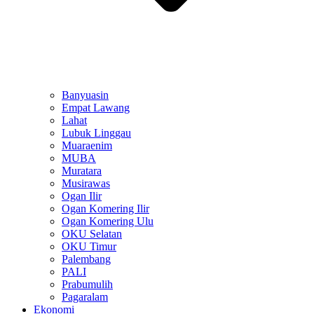
Banyuasin
Empat Lawang
Lahat
Lubuk Linggau
Muaraenim
MUBA
Muratara
Musirawas
Ogan Ilir
Ogan Komering Ilir
Ogan Komering Ulu
OKU Selatan
OKU Timur
Palembang
PALI
Prabumulih
Pagaralam
Ekonomi