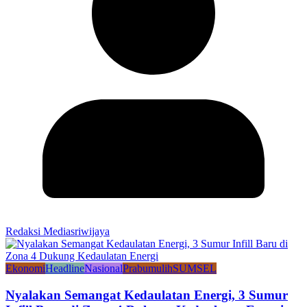
Redaksi Mediasriwijaya
Ekonomi
Headline
Nasional
Prabumulih
SUMSEL
Nyalakan Semangat Kedaulatan Energi, 3 Sumur