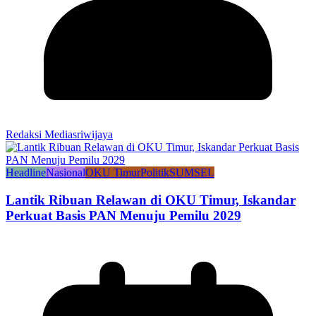
Redaksi Mediasriwijaya
Headline
Nasional
OKU Timur
Politik
SUMSEL
Lantik Ribuan Relawan di OKU Timur, Iskandar
Perkuat Basis PAN Menuju Pemilu 2029