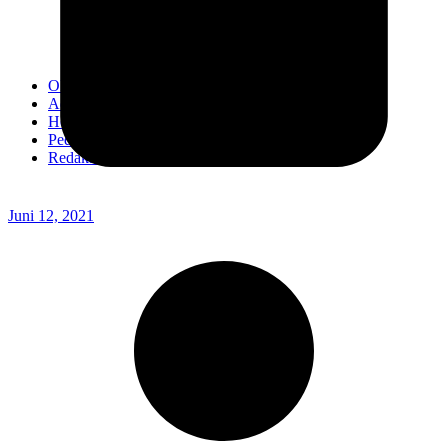
Kodim 0718/Pati
Kodim 1407/Bone
Kodim 0212/TS
OPINI
Advertorial
Headline
Pedoman Media Ciber
Redaksi
Juni 12, 2021