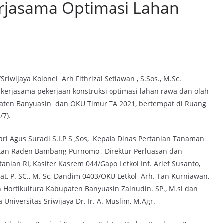
jasama Optimasi Lahan
h
wijaya Kolonel Arh Fithrizal Setiawan , S.Sos., M.Sc.
erjasama pekerjaan konstruksi optimasi lahan rawa dan olah
upaten Banyuasin dan OKU Timur TA 2021, bertempat di Ruang
/7).
ari Agus Suradi S.I.P S ,Sos, Kepala Dinas Pertanian Tanaman
atan Raden Bambang Purnomo , Direktur Perluasan dan
nian RI, Kasiter Kasrem 044/Gapo Letkol Inf. Arief Susanto,
at, P. SC., M. Sc, Dandim 0403/OKU Letkol Arh. Tan Kurniawan,
n Hortikultura Kabupaten Banyuasin Zainudin. SP., M.si dan
niversitas Sriwijaya Dr. Ir. A. Muslim, M.Agr.