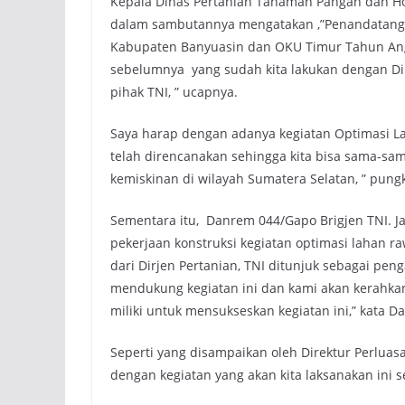
Kepala Dinas Pertanian Tanaman Pangan dan Ho
dalam sambutannya mengatakan ,”Penandatangan
Kabupaten Banyuasin dan OKU Timur Tahun Angg
sebelumnya yang sudah kita lakukan dengan Dir
pihak TNI, ” ucapnya.
Saya harap dengan adanya kegiatan Optimasi L
telah direncanakan sehingga kita bisa sama-s
kemiskinan di wilayah Sumatera Selatan, ” pung
Sementara itu, Danrem 044/Gapo Brigjen TNI. Ja
pekerjaan konstruksi kegiatan optimasi lahan
dari Dirjen Pertanian, TNI ditunjuk sebagai pe
mendukung kegiatan ini dan kami akan kerahka
miliki untuk mensukseskan kegiatan ini,” kata D
Seperti yang disampaikan oleh Direktur Perluas
dengan kegiatan yang akan kita laksanakan ini