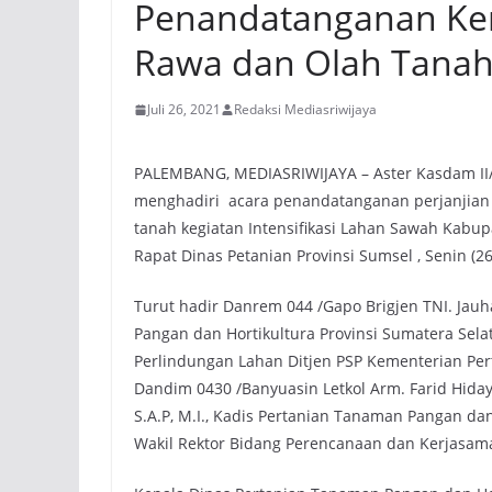
Penandatanganan Ker
Rawa dan Olah Tana
Juli 26, 2021
Redaksi Mediasriwijaya
PALEMBANG, MEDIASRIWIJAYA – Aster Kasdam II/Sri
menghadiri acara penandatanganan perjanjian k
tanah kegiatan Intensifikasi Lahan Sawah Kab
Rapat Dinas Petanian Provinsi Sumsel , Senin (26
Turut hadir Danrem 044 /Gapo Brigjen TNI. Jauh
Pangan dan Hortikultura Provinsi Sumatera Sel
Perlindungan Lahan Ditjen PSP Kementerian Perta
Dandim 0430 /Banyuasin Letkol Arm. Farid Hiday
S.A.P, M.I., Kadis Pertanian Tanaman Pangan da
Wakil Rektor Bidang Perencanaan dan Kerjasama U