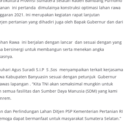
rtikultura Provinsi Sumatera Selatan Raden Bambang Purnomo
an ini pertanda dimulainya konstruksi optimasi lahan rawa
aran 2021. Ini merupakan kegiatan rapat lanjutan
jen pertanian yang dihadiri juga oleh Bapak Gubernur dan dari
ahan Rawa ini berjalan dengan lancar dan sesuai dengan yang
ama bersinergi untuk membangun serta menekan angka
kasnya.
uhari Agus Suradi S.I.P S ,Sos menyampaikan terkait kerjasama
 rawa Kabupaten Banyuasin sesuai dengan petunjuk Gubernur
ngawas lapangan . “Kita TNI akan semaksimal mungkin untuk
n semua fasilitas dan Sumber Daya Manusia (SDM) yang kami
anrem.
an dan Perlindungan Lahan Ditjen PSP Kementerian Pertanian RI
 semoga dapat bermanfaat untuk masyarakat Sumatera Selatan.”