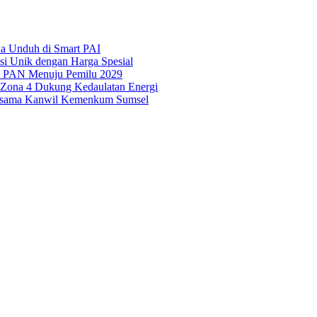
ila Unduh di Smart PAI
asi Unik dengan Harga Spesial
is PAN Menuju Pemilu 2029
i Zona 4 Dukung Kedaulatan Energi
Bersama Kanwil Kemenkum Sumsel