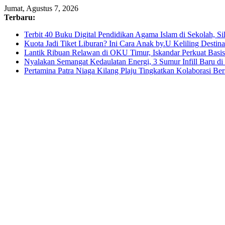
Skip
Jumat, Agustus 7, 2026
to
Terbaru:
content
Terbit 40 Buku Digital Pendidikan Agama Islam di Sekolah, S
Kuota Jadi Tiket Liburan? Ini Cara Anak by.U Keliling Destin
Lantik Ribuan Relawan di OKU Timur, Iskandar Perkuat Bas
Nyalakan Semangat Kedaulatan Energi, 3 Sumur Infill Baru d
Pertamina Patra Niaga Kilang Plaju Tingkatkan Kolaborasi 