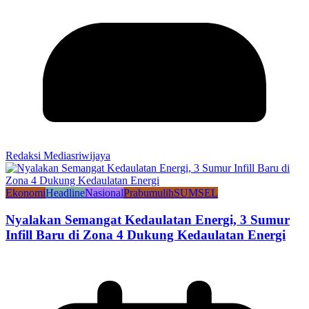
Redaksi Mediasriwijaya
Ekonomi
Headline
Nasional
Prabumulih
SUMSEL
Nyalakan Semangat Kedaulatan Energi, 3 Sumur
Infill Baru di Zona 4 Dukung Kedaulatan Energi