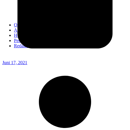
Kodim 0718/Pati
Kodim 1407/Bone
Kodim 0212/TS
OPINI
Advertorial
Headline
Pedoman Media Ciber
Redaksi
Juni 17, 2021