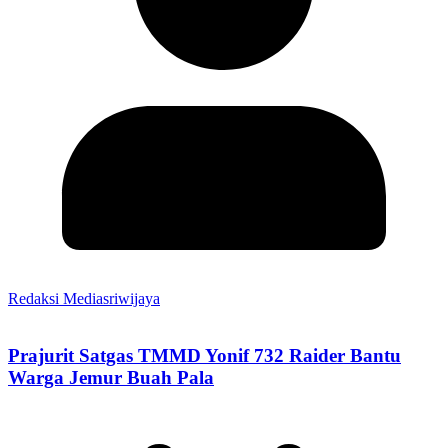
Redaksi Mediasriwijaya
Prajurit Satgas TMMD Yonif 732 Raider Bantu
Warga Jemur Buah Pala