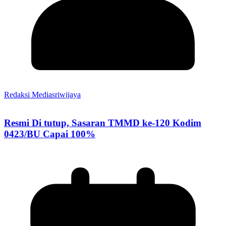
Redaksi Mediasriwijaya
Resmi Di tutup, Sasaran TMMD ke-120 Kodim
0423/BU Capai 100%