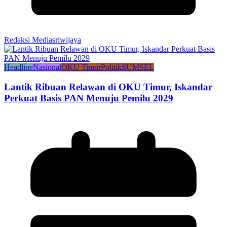
Redaksi Mediasriwijaya
Headline
Nasional
OKU Timur
Politik
SUMSEL
Lantik Ribuan Relawan di OKU Timur, Iskandar
Perkuat Basis PAN Menuju Pemilu 2029