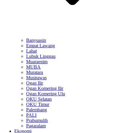
Banyuasin
Empat Lawang
Lahat
Lubuk Linggau
Muaraenim
MUBA
Muratara
Musirawas
Ogan Ilir
Ogan Komering Ilir
Ogan Komering Ulu
OKU Selatan
OKU Timur
Palembang
PALI
Prabumulih
Pagaralam
Ekonomi