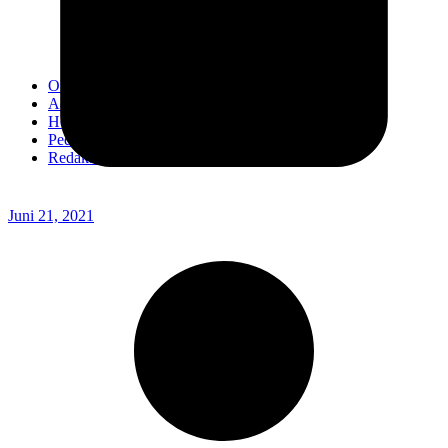
Kodim 0718/Pati
Kodim 1407/Bone
Kodim 0212/TS
OPINI
Advertorial
Headline
Pedoman Media Ciber
Redaksi
Juni 21, 2021