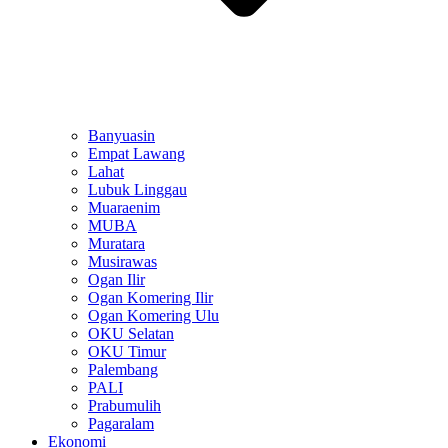
Banyuasin
Empat Lawang
Lahat
Lubuk Linggau
Muaraenim
MUBA
Muratara
Musirawas
Ogan Ilir
Ogan Komering Ilir
Ogan Komering Ulu
OKU Selatan
OKU Timur
Palembang
PALI
Prabumulih
Pagaralam
Ekonomi