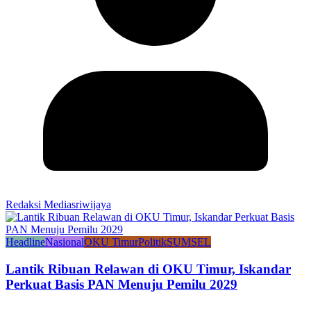
Redaksi Mediasriwijaya
Headline
Nasional
OKU Timur
Politik
SUMSEL
Lantik Ribuan Relawan di OKU Timur, Iskandar
Perkuat Basis PAN Menuju Pemilu 2029