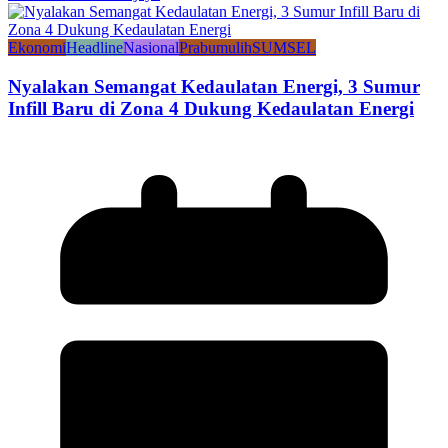
Ekonomi
Headline
Nasional
Prabumulih
SUMSEL
Nyalakan Semangat Kedaulatan Energi, 3 Sumur
Infill Baru di Zona 4 Dukung Kedaulatan Energi